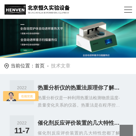
当前位置：
首页
-
技术文章
热重分析仪的热重法原理你了解吗？
2022
11-16
热重分析仪是一种利用热重法检测物质温度-
质量变化关系的仪器。热重法是在程序控温
下，测量物质的质量随温度(或时间)的变化
关系。当被测物质在加热过程中有升华、汽
催化剂反应评价装置的几大特性您都了解吗？
2022
化、分解出气体或失去结晶水时，被测的物
11-7
催化剂反应评价装置的几大特性您都了解
质质量就会发生变化。这时热重曲线就不是