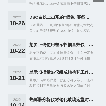
吗？催化剂反应评价装置由不锈钢管式反应
直线而是有所下降。通过分析热重曲线，就
器及相应的气体流量、液体流量、反响压力
可以知道被测物质在多少度时产生变化，并
及温度控制与采集体系组成。可用于加氢等
且根据失重量，可以计算失去了多少物质。
DSC曲线上出现的“假象”哪些可能与坩埚有关？
2022
催化反应及催化剂点评，反响进程动力学及
如CuSO4·5H2O中的结晶水，从热重曲线上
10-26
DSC曲线上出现的“假象”哪些可能与坩埚有
工艺参数研究及优化，同时也可用于催化裂
我们就可以知道CuSO4·5H2O中的5个结晶
关？对于测试得到的DSC曲线，首先应该检
化，并可进行有机烃、芳烃等氧化反响。其
水是分三步脱去的。通过TGA实验有助于研
查有无任何假象，以消除可能的解释错误。
是一个自动化系统，用于高温高压或高温常
究...
假象是由某种与想要测量的样品性能无关的
压下对催化剂的点评，其配备的高压、常压
想要正确使用差示扫描量热仪，本文一定要看哦
2022
起因造成的效应，并非由样品直接产生。a)
供气体系、高压、常压供气体系的管线路数
10-22
想要正确使用差示扫描量热仪，本文一定要
样品至坩埚传热的突然改变。原因有：1)不
可以依照不同要求进行装备。试验时，将一
看哦差示扫描量热仪的结构设计与灵活性方
规则形状的样品在坩埚中倒塌。2)第1次加
定量的催化剂评价装置在反响器内，在特定
面又有新的突破。其测量单元为圆柱状3D加
热时，已经向下压平在坩埚底上的塑料薄膜
的工艺条件下输入原料混合气...
热银炉体，内嵌加热丝，外接冷却设备。银
常常在熔融前卷曲。熔融后，热接触又会很
差示扫描量热仪组成结构和工作原理
2022
质炉体的高导热性能确保炉体内部的温度均
好。b)坩埚至DSC传感器传热的突然改变。
10-21
差示扫描量热仪是一款热分析仪器，它是在
匀度。集成化的电子流量控制系统，确保了
b1)由于样品的蒸气压造成密封铝坩埚变
程序控制下测量物质与参比物之间单位时间
在不同吹扫与保护气氛下的流量控制。其气
形。b2)在动态温度程序中，由于铝坩埚与D
的能力差随温度变化的一种技术。可用于测
密性的结构设计则使得炉体出口端可连接到
SC...
量高分子材料在内的固体、液体材料的熔
红外或质谱用于产物气体的成分分析。为保
热膨胀分析仪对钢化玻璃选型时的帮助
2022
点、沸点、玻璃化转变、比热、结晶温度、
证差示扫描量热仪正常使用，样品在测试温
10-14