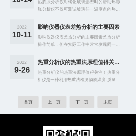
热膨胀分析仪对钢化玻璃选型时的帮助热膨
结晶度、纯度、反应温度、反应热等等，应
度范围内不能发生热分解，与金属铝不起反
胀分析仪不仅可测试玻璃任一温度点的热膨
用的领域较多，通过对不同物质的测量，对
应，无腐蚀。被测量的试样若在升温过程中
胀系数、膨胀量、相对膨胀量以及平均热膨
数据进行分析。那么，差示扫描量热仪由哪
能产生大量气体，或能引...
胀系数，还可以利用热膨胀仪测试通过计算
几部分组成呢？差示扫描量热仪主要由加热
影响仪器仪表差热分析的主要因素
2022
得出的玻璃的热收缩率，并且对于不同组成
模块、制冷模块、炉体匀热控制模块和热流
10-11
影响仪器仪表差热分析的主要因素差热分析
的玻璃，其热膨胀系数是不同的。因此，对
信号采集模块等组成。由于测试方法的不
操作简单，但在实际工作中常常发现同一试
于特殊用途的玻璃，可以通过热膨胀分析仪
同，差示扫描量热仪分为热流型、功率补偿
样在不同仪器上测量，或不同的人在同一仪
的测试调控玻璃生产配方，以便获得具有合
型、温度调制型三种类型。那么...
器上测量，所得到的差热曲线结果有差异。
适热膨胀仪系数的玻璃。此外，对于相同组
热重分析仪的热重法原理值得关注！
2022
峰的最高温度、形状、面积和峰值大小都会
成的玻璃，其热历史在热膨胀曲线上也有一
9-26
热重分析仪的热重法原理值得关注！热重分
发生一定变化。其主要原因是因为热量与许
定的区别，因此热膨胀仪对玻璃微结构的研
析仪是一种利用热重法检测物质温度-质量变
多因素有关，传热情况比较复杂所造成的。
究也是非常有用的。综上所述，热膨胀分析
化关系的仪器。热重法是在程序控温下，测
一般说来，一是仪器，二是样品。虽然影响
仪的测试结果不仅能表征玻...
量物质的质量随温度(或时间)的变化关系。
因素很多，但只要严格控制某种条件，仍可
当被测物质在加热过程中有升华、汽化、分
首页
上一页
下一页
末页
获得较好的重现性。（1）气氛和压力的选
解出气体或失去结晶水时，被测的物质质量
择气氛和压力可以影响样品化学反应和物理
就会发生变化。这时热重曲线就不是直线而
变化的平衡温度、峰形。因此，必须根据样
是有所下降。通过分析热重曲线，就可以知
品的性质选择适当的气氛和...
道被测物质在多少度时产生变化，并且根据