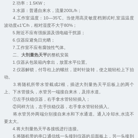
2.功率：1.5KW；
3.水源：普通自来水，流量200L/h；
4.工作室温度：10—35℃。当使用高灵敏度档测试时,室温温度
波动度≤1℃/h，相对湿度不大于80%；
5.附近不应有强振源及强电磁干扰源；
6.仪器应避免日光晒；
7.工作室不应有腐蚀性气体。
二、
大剂量热天平
的整机安装
1.仪器从包装箱内拿出，放置水平位置。
2.仪器解锁，付导柱上的螺丝，逆时针旋转，使之能轻松上下抬
动。
3.将随机所带水管截成2根，插进大剂量热天平后板上的两个
上、下水管接头，水管另一端接自来水，及排水道。
①左手扶稳仪器，右手拿水管轻轻插入；
②同样方法，左手扶稳仪器，右手拿水管轻轻插入。
将水管另外两端分别接自来水和下水通道。通入冷却水,水流不
要太大。
4.将大剂量热天平各接线进行连接。
5.将随机带的串口通信线一头接到仪器的后面板上，另一头接到