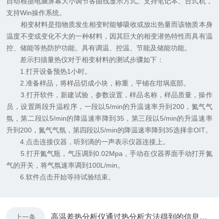
自动根据电脑屏幕大小调节各曲线显示方式。支持笔记本、台式机，
支持Win操作系统。
相变材料是指物质发生相变时能够吸收或放出热量而该物质本身
温度不变或变化不大的一种材料，因其巨大的相变潜热特性而具有温
控、储能等热防护功能。具有调温、控温、节能及储能功能。
差示扫描量热仪对于相变材料的测试步骤如下：
1.打开设备预热1小时。
2.准备样品，将样品切成小块，称重，平铺在坩埚底部。
3.打开软件，新建试验，参数设置，样品名称，样品质量，操作
员，设置两段升温程序，一段以5/min的升温速率升到200，氮气气
氛，第二段以5/min的降温速率降到35，第三段以5/min的升温速率
升到200，氮气气氛，第四段以5/min的降温速率降到35选择非OIT。
4.点击连接仪器，听到滴的一声表示仪器连接上。
5.打开氮气瓶，气压调到0.02Mpa，手动在仪器界面手动打开氮
气的开关，将气氛速率调到100L/min。
6.软件点击开始等待试验结束。
高温差热分析仪通过热分析方法得到的信息是以数字形式的定量结果
上一条