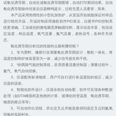
试氧化诱导期，自动生成氧化诱导期图谱，自动打印测试结果。自动
氧化诱导期操作结束后仪器蜂鸣提示，过程无需人员看管，简单。
本产品采用热惰性的小型化加热炉，从室温开始就能保证对样品
进行线性升温，升温控制采用微机软件PID算法，比硬件PID控制系
统更准确。工业级别的微电脑宽屏触摸结构，显示信息丰富，包括设
定温度，样品温度，氧气流量，氮气流量，差热信号，各种开关状
态。
氧化诱导期分析仪的性能特点都有哪些呢？
1、专为塑料、橡胶行业测量氧化诱导期设计，整机一体化，将
温度控制和炉体装置容为一体，减少信号损失和干扰。
2、*的两路气氛控制系统，采用质量流量控制器；测量过程中，
氮气、氧气自动切换。
3、仪器配有标准物质，用户可自行进行各温度段的校正，减少
仪器的误差。
4、智能化软件设计，仪器全程自动绘图，软件可实现各种数据
处理（如DTA峰面积及热焓的计算、玻璃化转变温度、氧化诱导期、
物质的熔点等等）
5、可自动作出切线，求出交叉点并能直接得到该交叉点到氮氧
切换的实际时长。