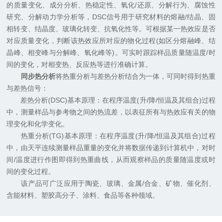
的质量变化、成分分析、热稳定性、氧化/还原、分解行为、腐蚀性
研究、分解动力学分析等，DSC信号用于研究材料的熔融/结晶、固
相转变、结晶度、玻璃化转变、抗氧化性等。可根据某一热效应是否
对应质量变化，判断该热效应所对应的物化过程(如区分熔融峰、结
晶峰、相变峰与分解峰、氧化峰等)。可实时跟踪样品质量随温度/时
间的变化，对相变热、反应热等进行准确计算。
同步热分析
将热重分析与差热分析结合为一体，可同时得到热重
与差热信号：
差热分析(DSC)基本原理：在程序温度(升/降/恒温及其组合)过程
中，测量样品与参考物之间的热流差，以表征所有与热效应有关的物
理变化和化学变化。
热重分析(TG)基本原理：在程序温度(升/降/恒温及其组合)过程
中，由天平连续测量样品重量的变化并将数据传递到计算机中，对时
间/温度进行作图即得到热重曲线，从而观察样品的质量随温度或时
间的变化过程。
该产品可广泛应用于陶瓷、玻璃、金属/合金、矿物、催化剂、
含能材料、塑胶高分子、涂料、食品等各种领域。