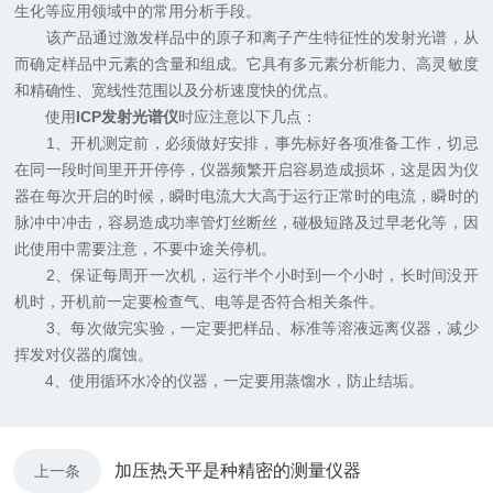
生化等应用领域中的常用分析手段。
该产品通过激发样品中的原子和离子产生特征性的发射光谱，从
而确定样品中元素的含量和组成。它具有多元素分析能力、高灵敏度
和精确性、宽线性范围以及分析速度快的优点。
使用
ICP发射光谱仪
时应注意以下几点：
1、开机测定前，必须做好安排，事先标好各项准备工作，切忌
在同一段时间里开开停停，仪器频繁开启容易造成损坏，这是因为仪
器在每次开启的时候，瞬时电流大大高于运行正常时的电流，瞬时的
脉冲中冲击，容易造成功率管灯丝断丝，碰极短路及过早老化等，因
此使用中需要注意，不要中途关停机。
2、保证每周开一次机，运行半个小时到一个小时，长时间没开
机时，开机前一定要检查气、电等是否符合相关条件。
3、每次做完实验，一定要把样品、标准等溶液远离仪器，减少
挥发对仪器的腐蚀。
4、使用循环水冷的仪器，一定要用蒸馏水，防止结垢。
加压热天平是种精密的测量仪器
上一条