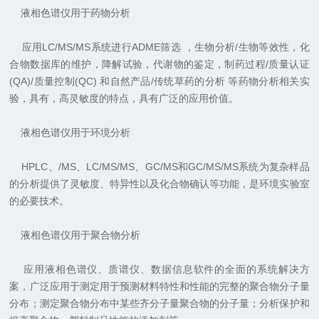
液相色谱仪用于药物分析
应用
LC/MS/MS
系统进行
ADME
筛选 ，生物分析
/
生物等效性，化
合物数据库的维护，降解试验，代谢物的鉴定，制药过程
/
质量认证
(QA)/
质量控制
(QC)
和自然产品
/
传统草药的分析 等药物分析相关实
验，具有，高灵敏度的特点，具有广泛的应用价值。
液相色谱仪用于环境分析
HPLC
、
/MS
、
LC/MS/MS
、
GC/MS
和
GC/MS/MS
系统为复杂样品
的分析提供了灵敏度、特异性以及化合物确认等功能，是环境实验室
的必要技术。
液相色谱仪用于聚合物分析
应用液相色谱仪、质谱仪、数据信息软件的全面的系统解决方
案，广泛应用于测定用于预测材料特性和性能的完整的聚合物分子量
分布；测定聚合物分布中某些齐分子量聚合物的分子量；分析保护和