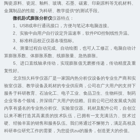
陶瓷原料、瓷泥、釉料、玻璃、石墨、碳素、印刷原料等无机材料、
金属制品的性能，为科研、教学提供*的测试手段。
微机卧式膨胀分析仪
仪器特点：
1、USB或串行通讯接口，方便与笔记本电脑连接。
2、实验中由用户自行设定升温速率，软件PID控制线性升温。
3、标准样品校正仪器各项指标。
4、测量过程自动完成、自动绘图，也可人工修正，电脑自动计
算膨胀系数、体膨胀系数、线膨胀量、急热膨胀。
5、进口直线轴承传动，实现膨胀值无磨擦传递，传动精度及重
复性好。
北京恒久科学仪器厂是一家国内热分析仪设备的专业生产商和实
验室仪器、教学设备及耗材的专业供应商，公司在广大用户的支持下
服务于科研教育、石油化工、电子工业、食品卫生、生物科技、制药
企业等各个领域，并深得广大用户的信赖。目前公司已经发展成为国
内享有盛名的专业热分析仪、实验室仪器、耗材及配件公司，自创立
以来不断打造其高素质的技术队伍，已拥有一支充满活力、技术过
硬、经验丰富的销售和服务队伍。我们将通过不懈努力，满足高校及
科研单位研究工作的需要，为您提供zui的服务，创造更大的价值。