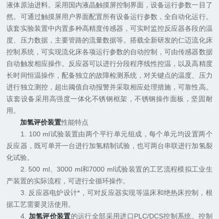
液体原油进料。采用国内液晶触摸屏控制界面，设备运行参数一目了
然。可通过触摸屏用户界面配置所有设备运行参数，全自动化运行。
该套实验装置中内置多种高精度传感器，可实时监控反应器各段的温
度、压力数据，主要管路的流量数据等。搭载全新研发的仁迈流化床
控制系统，可实现流化床各项运行参数的自动控制，可由传感器数据
自动触发相应操作。反应器可以进行分段程序线性控温，以及高精度
长时间恒温操作，配备独立的故障检测系统，对关键点的温度、压力
进行独立测控，超出阈值自动报警并采取相应处理措施，可靠性高。
该套设备采用高强度一体化不锈钢框架，不锈钢操作面板，坚固耐
用。
加氢评价装置
性能特点
1. 100 ml试验装置由两个平行单元组成，每个单元均设置两个
反应器，既可单开一台进行加氢精制试验，也可两台串联进行加氢裂
化试验。
2. 500 ml、3000 ml和7000 ml试验装置的工艺流程模拟工业生
产装置的实际流程，可进行全循环操作。
3. 反应器电炉设计*，可对反应器实现等温床和绝热床控制，根
据工艺需要灵活使用。
4.
加氢评价装置
的运行全部采用进口PLC/DCS控制系统。控制