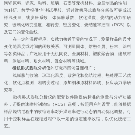
陶瓷原料、瓷泥、釉料、玻璃、石墨等无机材料、金属制品的性能，
为科研、教学提供*的测试手段。通过微机卧式膨胀分析仪可完成试
样线变量、线膨胀系数、体膨胀系数、软化温度、烧结的动力学研
究、玻璃化转变温度、相转变、密度变化、烧结速率控制（RCS）以
及它们的变化曲线。
在一定的温度程序、负载力接近于零的情况下，测量样品的尺寸
变化随温度或时间的函数关系。可测量固体、熔融金属、粉末、涂料
等各类样品，广泛应用于无机陶瓷、金属材料、塑胶聚合物、建筑材
料、涂层材料、耐火材料、复合材料等领域。
微机卧式膨胀分析仪
的研究范围涉及面很广：
线膨胀与收缩、玻璃化温度、致密化和烧结过程、热处理工艺优
化、软化点检测、相转变过程、添加剂和原材料影响、反应动力学研
究等。
微机卧式膨胀分析仪的配套软件除提供标准的测量与分析功能
外，还提供速率控制烧结（RCS）选项，按照用户的设置，能够根据
样品烧结过程中的收缩速率对升温速率进行动态的自动优化调整。可
用于控制样品在烧结过程中以一定的恒定速率收缩，以优化烧结工
艺。