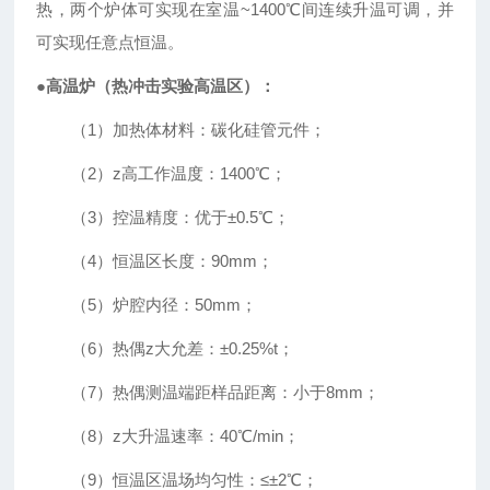
热，两个炉体可实现在室温
~1400℃
间连续升温可调，并
可实现任意点恒温。
●
高温炉（热冲击实验高温区）：
（
1
）加热体材料：碳化硅管元件；
（
2
）
z
高工作温度：
1400℃
；
（
3
）控温精度：优于
±0.5℃
；
（
4
）恒温区长度：
90mm
；
（
5
）炉腔内径：
50mm
；
（
6
）热偶
z
大允差：
±0.25%t
；
（
7
）热偶测温端距样品距离：小于
8mm
；
（
8
）
z
大升温速率：
40℃/min
；
（
9
）恒温区温场均匀性：
≤±2℃
；