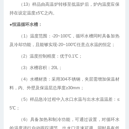
（
13
）样品由高温炉转移至低温炉后，炉内温度应保
持在设定温度
±5℃
之内。
●
恒温循环水槽：
（
1
）温度范围：
-20~100℃
，循环水槽同时具备加热
及冷却功能，且能够实现
-20~100℃
任意点水温的恒定；
（
2
）温度控制精度：优于
0.1℃
；
（
3
）水槽容积：
20L
；
（
4
）水槽材质：采用
304
不锈钢，夹层需增加保温材
料，内、外壁及保温层总厚度
≥30mm
；
（
5
）样品急冷过程中入水口水温与出水水温温差：
≤
5℃
；
（
6
）具备加热和制冷功能，可通过设置，对循环水
的温度进行自动跟踪调节，出水口流速可调，同时具有低