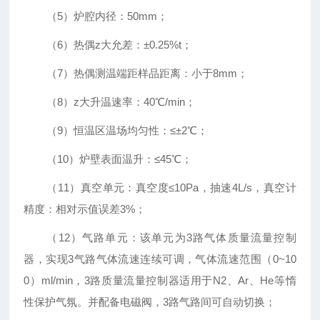
（
5
）炉腔内径：
50mm
；
（
6
）热偶
z
大允差：
±0.25%t
；
（
7
）热偶测温端距样品距离：小于
8mm
；
（
8
）
z
大升温速率：
40℃/min
；
（
9
）恒温区温场均匀性：
≤±2℃
；
（
10
）炉壁表面温升：
≤45℃
；
（
11
）真空单元：真空度
≤10Pa
，抽速
4L/s
，真空计
精度：相对示值误差
3%
；
（
12
）气路单元：该单元为
3
路气体质量流量控制
器，实现
3
气路气体流速连续可调，气体流速范围（
0~10
0
）
ml/min
，
3
路质量流量控制器适用于
N2
、
Ar
、
He
等惰
性保护气氛。并配备电磁阀，
3
路气路间可自动切换；