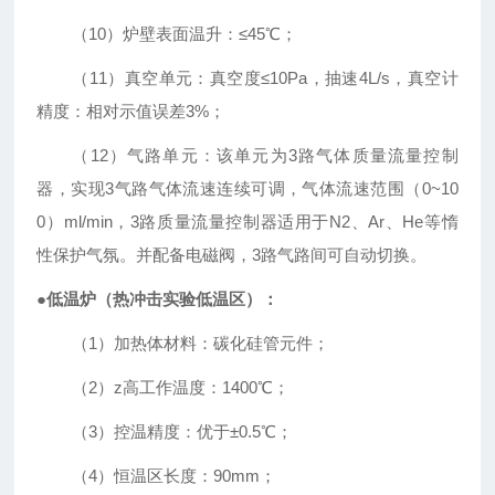
（
10
）炉壁表面温升：
≤45℃
；
（
11
）真空单元：真空度
≤10Pa
，抽速
4L/s
，真空计
精度：相对示值误差
3%
；
（
12
）气路单元：该单元为
3
路气体质量流量控制
器，实现
3
气路气体流速连续可调，气体流速范围（
0~10
0
）
ml/min
，
3
路质量流量控制器适用于
N2
、
Ar
、
He
等惰
性保护气氛。并配备电磁阀，
3
路气路间可自动切换。
●
低温炉（热冲击实验低温区）：
（
1
）加热体材料：碳化硅管元件；
（
2
）
z
高工作温度：
1400℃
；
（
3
）控温精度：优于
±0.5℃
；
（
4
）恒温区长度：
90mm
；