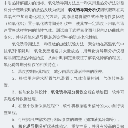
中耐热降解能力的指标。氧化诱导期方法是一种采用差热分析法以塑
料分子链断裂时的放热反映为依据，
氧化诱导期分析仪
测试塑料在高
温氧气中加速老化程度的方法。其原理是将塑料式样与惰性参比物
（如氧化铝）置于氧化诱导期分析仪中，使其在一定温度下用氧气迅
速置换式样室内的惰性气体。测试由于式样氧化而引起的DTA曲线的
变化，并获得氧化诱导期,以评定塑料的防热老化性能。
氧化诱导期法是一种灵敏的加速试验方法，聚合物在高温氧气中
抗氧剂*消耗时，氧化反应迅速并大量放热，用氧化诱导期分析仪很
容易测定放热峰起始点，从而用时间定量表征了解氧化降解的程度。
氧化诱导期分析仪的相关特点：
1、温度控制极其精度，减少由温度滞后带来的误差。
2、根据用户需求配置气氛装置：气体流量控制、气体转换装
置。
3、智能化软件设计，
氧化诱导期分析仪
全程自动绘图，软件可
实现各种数据处理。
4、在整个数据采集过程中，软件将根据输出信号的大小自行调
整量程。
5、可根据用户需求进行相应参数的调整（如加液氮冷却等）。
6、
氧化诱导期分析仪
基线稳定、重复性高，并具有较高的灵敏