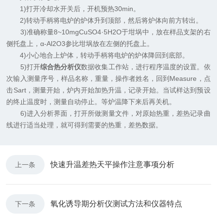
1)打开冷却水开关后，开机预热30min。
2)转动手柄将电炉的炉体升到顶部，然后将炉体向前方转出。
3)准确称量8~10mgCuSO4·5H2O于坩埚中，放在样品支架的右
侧托盘上，α-Al2O3参比坩埚放在左侧的托盘上。
4)小心地合上炉体，转动手柄将电炉的炉体降回到底部。
5)打开
综合热分析仪
数据收集工作站，进行程序温度的设置。依
次输入测量序号，样品名称，重量，操作者姓名，回到Measure，点
击Sart，测量开始，炉内开始加热升温，记录开始。当试样达到预设
的终止温度时，测量自动停止。等炉温降下来后再关机。
6)进入分析界面，打开所做测量文件，对原始热重，差热记录曲
线进行适当处理，就可得到需要的热重，差热数据。
快速升温差热天平操作注意事项分析
上一条
氧化诱导期分析仪测试方法和仪器特点
下一条