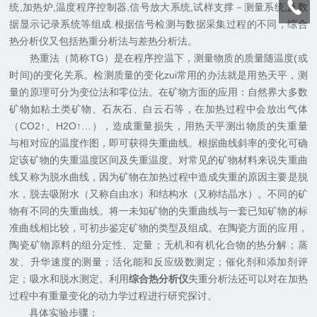
统,加热炉,温度程序控制器,信号放大系统,试样支撑－测量系统,及数
据显示记录系统等组成.根据信号检测与数据采集过程的不同，综合
热分析仪又包括热重分析法与差热分析法。
热重法（简称TG）是在程序控温下，测量物质的质量随温度(或
时间)的变化关系。检测质量的变化zui常用的办法就是用热天平，测
量的原理可分为变位法和零位法。在矿物方面的应用：自然界大多数
矿物如粘土类矿物、石灰石、白云石等，在加热过程中会放出气体
（CO2↑、H2O↑…），造成重量损失，用热天平测出物质的失重量
与相对应的温度作图，即可获得失重曲线。根据曲线斜率的变化可确
定该矿物的失重温度区间及失重温度。对常见的矿物材料来说失重曲
线又称为脱水曲线，因为矿物在加热过程中造成失重的原因主要是脱
水，脱去吸附水（又称自由水）和结构水（又称结晶水）。不同的矿
物有不同的失重曲线。将一未知矿物的失重曲线与一套已知矿物的标
准曲线相比较，可初步鉴定矿物的类型及组成。在陶瓷方面的应用，
陶瓷矿物原料的组分定性、定量；无机和有机化合物的热分解；蒸
发、升华速度的测量；活化能和反应级数测定；催化剂和添加剂评
定；吸水和脱水测定。利用
综合热分析仪
失重分析法还可以对在加热
过程中有重量变化的动力学过程进行研究探讨。
具体实验步骤：