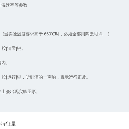
升温速率等参数
当实验温度要求高于 660℃时，必须全部用陶瓷坩埚。 )
按[清零]键。
器内。
按[运行]键，听到滴的一声响，表示运行正常。
上会出现实验图形。
要特征量