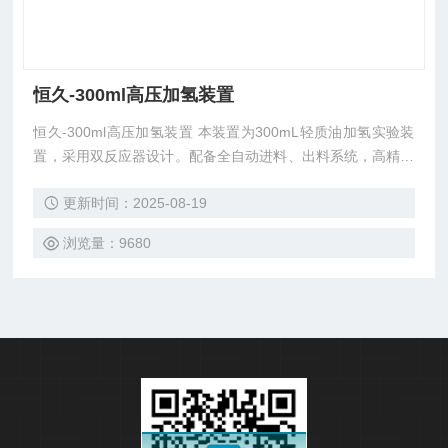
恒久-300ml高压加氢装置
恒久-300ml高压加氢装置 本装置为300mL轻质油加氢实验装
置，采用双反应器设计。配备全自动进料、出料系统，高精度
油泵，二级预热等装置。可进行高精度控温、分段独立控温等
更新时间：2025-08-19
功能。 采用国内*液晶触摸屏控制界面，设备运行参数一目了
然。可通过触摸屏用户界面配置所有设备运行参数，全自动化
浏览量：9680
运行。 该套实验装置中内置多种高精度传感器，可实时监控
反应器各段的温度、压力数据，主要管路的流量数据等。